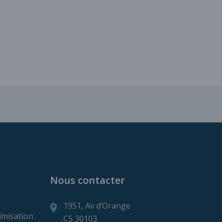
ns de production minière
Nous contacter
1951, Av d’Orange
imisation
CS 30103