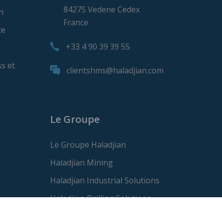
84275 Vedene Cedex
n
France
ce
+33 4 90 39 39 55
s et
clientshms@haladjian.com
Le Groupe
Le Groupe Haladjian
Haladjian Mining
Haladjian Industrial Solutions
Haladjian Drilling Solutions
Haladjian Construction Solutions