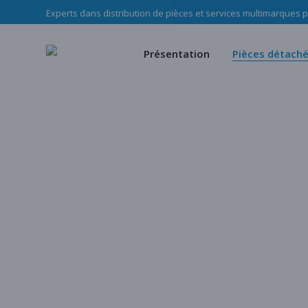
Experts dans distribution de pièces et services multimarques po
Le Groupe Haladjian
Pièces d’u
Nos missions
Pièces mé
Présentation
Pièces détach
Notre équipe
Notre c
Politique RSE Groupe Haladji
Store
Le Groupe Haladjian
Pièces d’usure
Nos missions
Pièces mécani
Notre équipe
Notre cata
Politique RSE Groupe Haladjian
Store
Notre catalogu