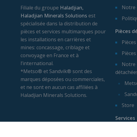
Notre
Filiale du groupe
Haladjian,
Haladjian Minerals Solutions
est
Politi
spécialisée dans la distribution de
Pièces d
pièces et services multimarques pour
les installations en carrières et
Pièces
mines: concassage, criblage et
Pièces
convoyage en France et à
l’international.
Notre 
*Metso® et Sandvik® sont des
détachée
marques déposées ou commerciales,
Mets
et ne sont en aucun cas affiliées à
Sand
Haladjian Minerals Solutions.
Store
Services
Expert