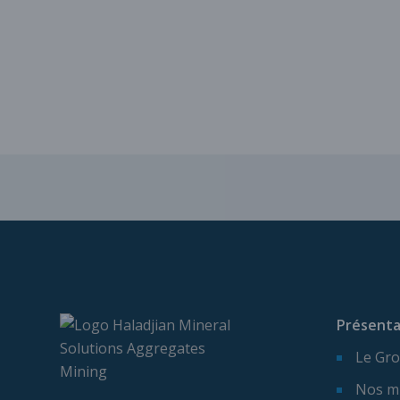
Présenta
Le Gro
Nos m