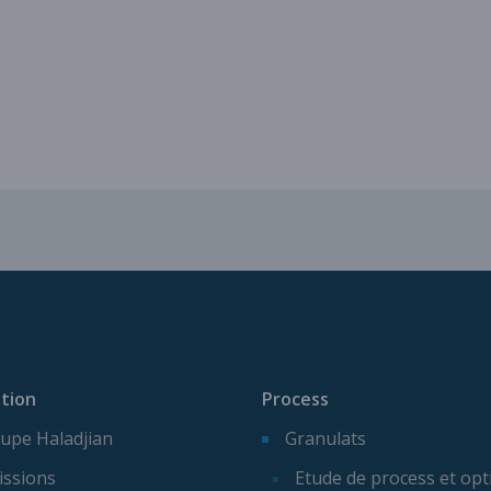
Services pour vos installatio
tion
Process
upe Haladjian
Granulats
issions
Etude de process et opt