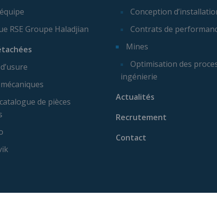
 équipe
Conception d’installatio
que RSE Groupe Haladjian
Contrats de performan
Mines
étachées
Optimisation des proces
 d’usure
ingénierie
 mécaniques
Actualités
catalogue de pièces
s
Recrutement
o
Contact
vik
ise machine