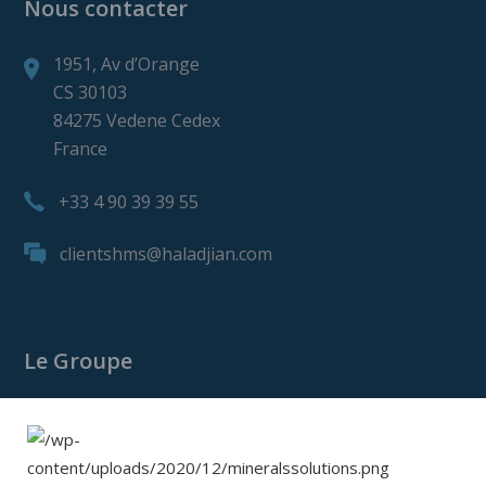
Nous contacter
1951, Av d’Orange
CS 30103
84275 Vedene Cedex
France
+33 4 90 39 39 55
clientshms@haladjian.com
Le Groupe
Le Groupe Haladjian
Haladjian Mining