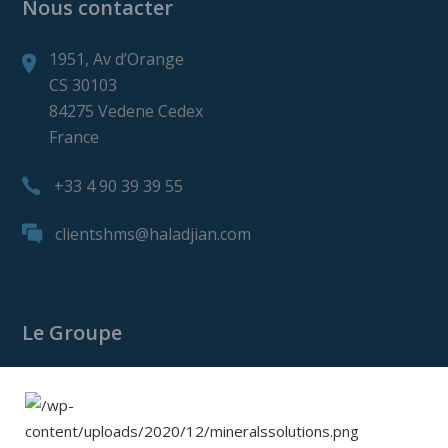
Nous contacter
1951, Av d’Orange
CS 30103
84275 Vedene Cedex
France
+33 4 90 39 39 55
clientshms@haladjian.com
Le Groupe
Le Groupe Haladjian
Haladjian Mining