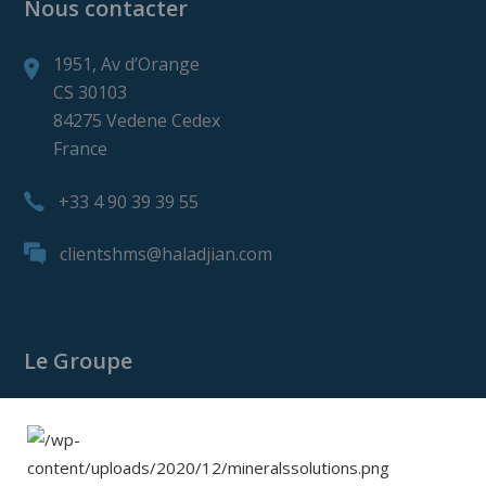
Nous contacter
1951, Av d’Orange
CS 30103
84275 Vedene Cedex
France
+33 4 90 39 39 55
clientshms@haladjian.com
Le Groupe
Le Groupe Haladjian
Haladjian Mining