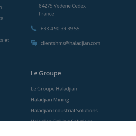
84275 Vedene Cedex
n
France
ce
+33 4 90 39 39 55
s et
clientshms@haladjian.com
Le Groupe
Le Groupe Haladjian
Haladjian Mining
Haladjian Industrial Solutions
Haladjian Drilling Solutions
Haladjian Construction Solutions