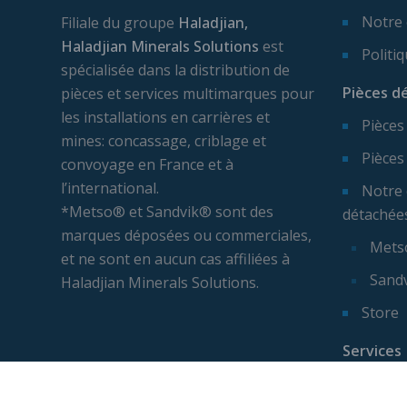
Notre
Filiale du groupe
Haladjian,
Haladjian Minerals Solutions
est
Politi
spécialisée dans la distribution de
Pièces d
pièces et services multimarques pour
les installations en carrières et
Pièces
mines: concassage, criblage et
Pièces
convoyage en France et à
l’international.
Notre 
*Metso® et Sandvik® sont des
détachée
marques déposées ou commerciales,
Mets
et ne sont en aucun cas affiliées à
Sand
Haladjian Minerals Solutions.
Store
Services
Expert