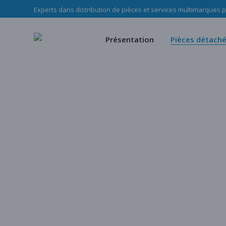
Experts dans distribution de pièces et services multimarques po
Le Groupe Haladjian
Pièces d’u
Nos missions
Pièces mé
Présentation
Pièces détach
Notre équipe
Notre c
Politique RSE Groupe Haladji
Store
Le Groupe Haladjian
Pièces d’usure
Nos missions
Pièces mécani
Notre équipe
Notre cata
Politique RSE Groupe Haladjian
Store
Notre catalogu