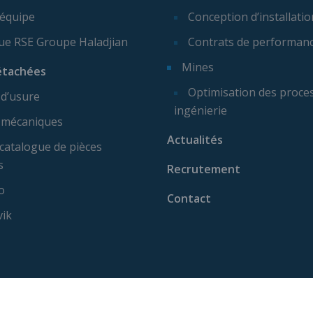
 équipe
Conception d’installatio
que RSE Groupe Haladjian
Contrats de performan
Mines
étachées
Optimisation des proces
 d’usure
ingénierie
 mécaniques
Actualités
catalogue de pièces
s
Recrutement
o
Contact
vik
ise machine