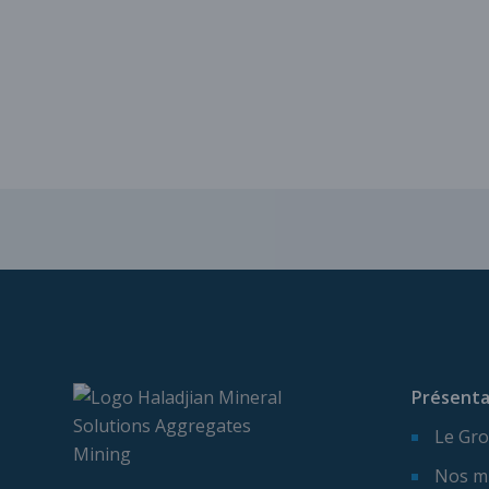
Présenta
Le Gro
Nos m