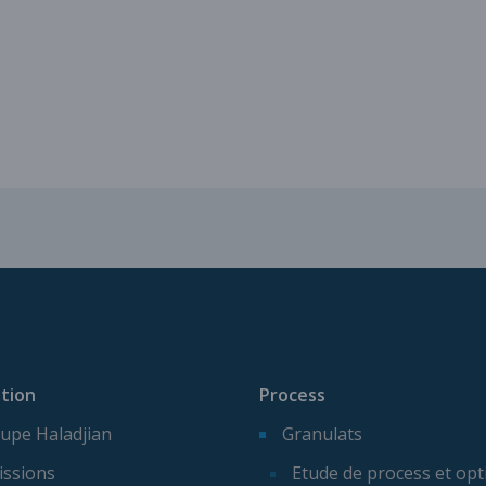
Services pour vos installatio
tion
Process
upe Haladjian
Granulats
issions
Etude de process et opt