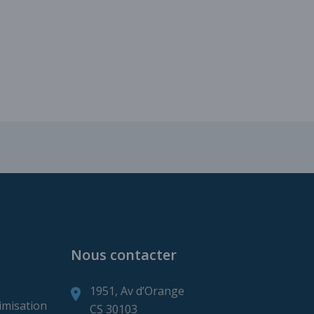
ns de production minière
Nous contacter
1951, Av d’Orange
imisation
CS 30103