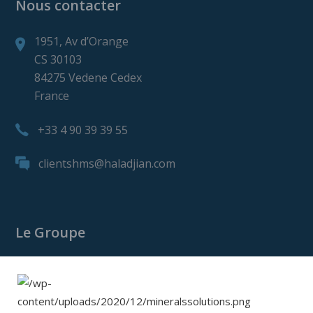
Nous contacter
1951, Av d’Orange
CS 30103
84275 Vedene Cedex
France
+33 4 90 39 39 55
clientshms@haladjian.com
Le Groupe
Le Groupe Haladjian
Haladjian Mining