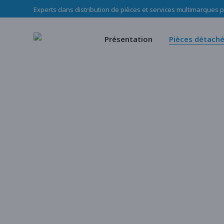
Experts dans distribution de pièces et services multimarques po
Le Groupe Haladjian
Pièces d’u
Nos missions
Pièces mé
Présentation
Pièces détach
Notre équipe
Notre c
Politique RSE Groupe Haladji
Store
Le Groupe Haladjian
Pièces d’usure
Nos missions
Pièces mécani
Notre équipe
Notre cata
Politique RSE Groupe Haladjian
Store
Notre catalogu