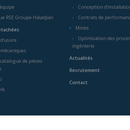
 équipe
Conception d’installatio
que RSE Groupe Haladjian
Contrats de performan
Mines
étachées
Optimisation des proces
 d’usure
ingénierie
 mécaniques
Actualités
catalogue de pièces
s
Recrutement
o
Contact
vik
ise machine