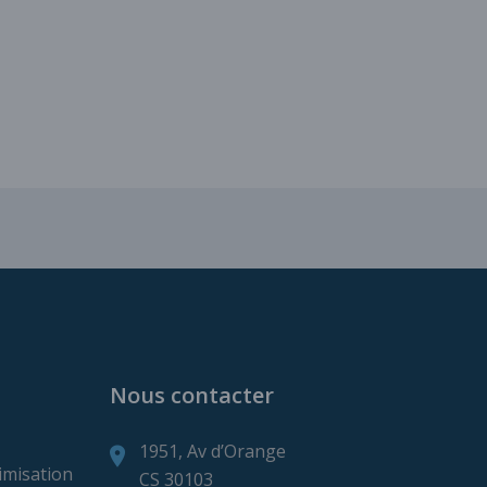
ns de production minière
Nous contacter
1951, Av d’Orange
imisation
CS 30103