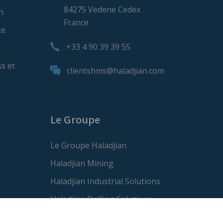
84275 Vedene Cedex
n
France
ce
+33 4 90 39 39 55
s et
clientshms@haladjian.com
Le Groupe
Le Groupe Haladjian
Haladjian Mining
Haladjian Industrial Solutions
Haladjian Drilling Solutions
Haladjian Construction Solutions