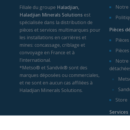
Notre
Filiale du groupe
Haladjian,
Haladjian Minerals Solutions
est
Politi
spécialisée dans la distribution de
Pièces d
pièces et services multimarques pour
les installations en carrières et
Pièces
mines: concassage, criblage et
Pièces
convoyage en France et à
l’international.
Notre 
*Metso® et Sandvik® sont des
détachée
marques déposées ou commerciales,
Mets
et ne sont en aucun cas affiliées à
Sand
Haladjian Minerals Solutions.
Store
Services
Expert