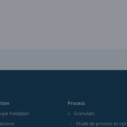
Services pour vos installatio
tion
Process
upe Haladjian
Granulats
issions
Etude de process et opt