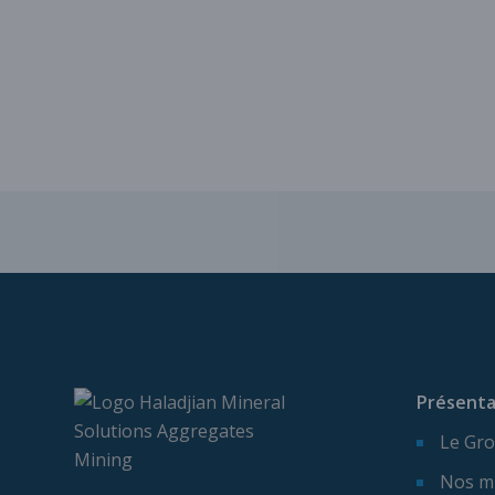
Présenta
Le Gro
Nos m