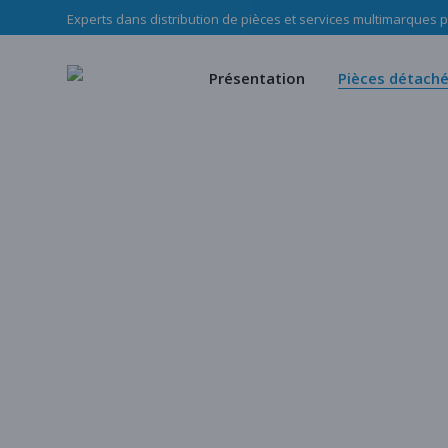
Experts dans distribution de pièces et services multimarques po
Le Groupe Haladjian
Pièces d’u
Nos missions
Pièces mé
Présentation
Pièces détach
Notre équipe
Notre c
Politique RSE Groupe Haladji
Store
Le Groupe Haladjian
Pièces d’usure
Nos missions
Pièces mécani
Notre équipe
Notre cata
Politique RSE Groupe Haladjian
Store
Notre catalogu