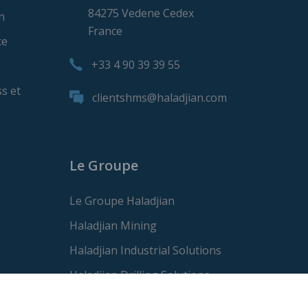
84275 Vedene Cedex
n
France
ce
+33 4 90 39 39 55
s et
clientshms@haladjian.com
Le Groupe
Le Groupe Haladjian
Haladjian Mining
Haladjian Industrial Solutions
Haladjian Drilling Solutions
Haladjian Construction Solutions