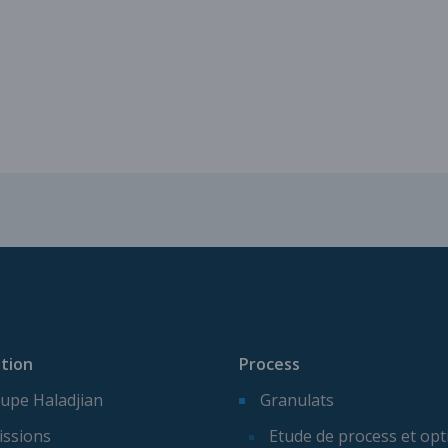
Services pour vos installatio
tion
Process
upe Haladjian
Granulats
issions
Etude de process et opt