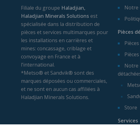
Notre
Filiale du groupe
Haladjian,
Haladjian Minerals Solutions
est
Politi
spécialisée dans la distribution de
Pièces d
pièces et services multimarques pour
les installations en carrières et
Pièces
mines: concassage, criblage et
Pièces
convoyage en France et à
l’international.
Notre 
*Metso® et Sandvik® sont des
détachée
marques déposées ou commerciales,
Mets
et ne sont en aucun cas affiliées à
Sand
Haladjian Minerals Solutions.
Store
Services
Expert