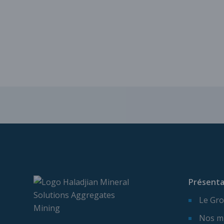
Présenta
Le Gro
Nos m