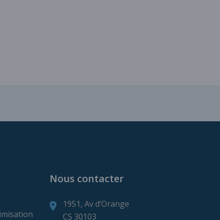
ns de production minière
Nous contacter
1951, Av d’Orange
imisation
CS 30103