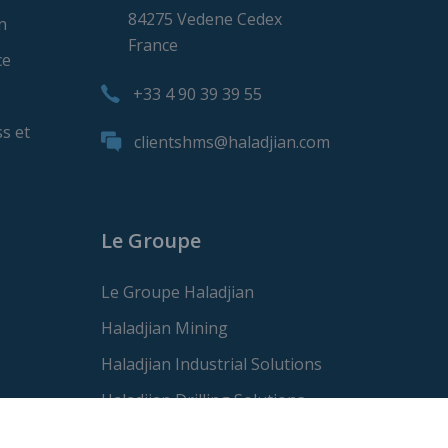
84275 Vedene Cedex
n
France
ce
+33 4 90 39 39 55
s et
clientshms@haladjian.com
Le Groupe
Le Groupe Haladjian
Haladjian Mining
Haladjian Industrial Solutions
Haladjian Drilling Solutions
Haladjian Construction Solutions