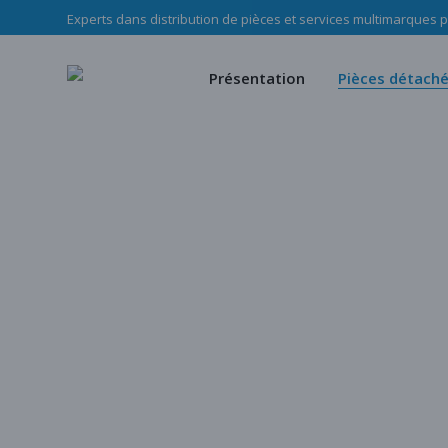
Experts dans distribution de pièces et services multimarques po
Le Groupe Haladjian
Pièces d’u
Nos missions
Pièces mé
Présentation
Pièces détach
Notre équipe
Notre c
Politique RSE Groupe Haladji
Store
Le Groupe Haladjian
Pièces d’usure
Nos missions
Pièces mécani
Notre équipe
Notre cata
Politique RSE Groupe Haladjian
Store
Notre catalogu