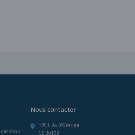
ns de production minière
Nous contacter
1951, Av d’Orange
imisation
CS 30103