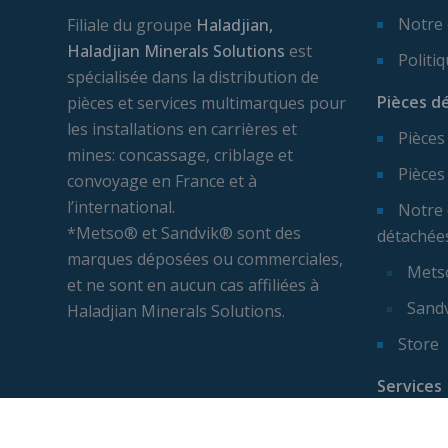
Notre
Filiale du groupe
Haladjian,
Haladjian Minerals Solutions
est
Politi
spécialisée dans la distribution de
Pièces d
pièces et services multimarques pour
les installations en carrières et
Pièces
mines: concassage, criblage et
Pièces
convoyage en France et à
l’international.
Notre 
*Metso® et Sandvik® sont des
détachée
marques déposées ou commerciales,
Mets
et ne sont en aucun cas affiliées à
Sand
Haladjian Minerals Solutions.
Store
Services
Expert