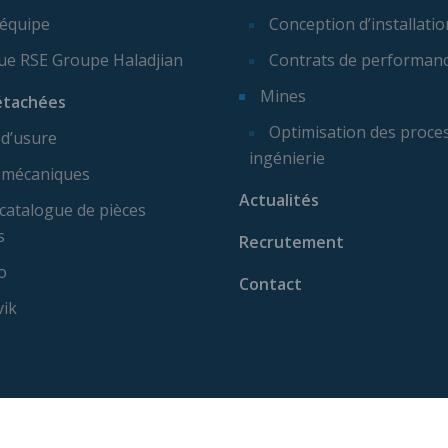
 équipe
Conception d’installatio
que RSE Groupe Haladjian
Contrats de performan
Mines
étachées
Optimisation des proces
 d’usure
ingénierie
 mécaniques
Actualités
catalogue de pièces
s
Recrutement
o
Contact
vik
ise machine