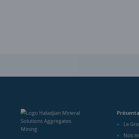
Présenta
Le Gro
Nos m