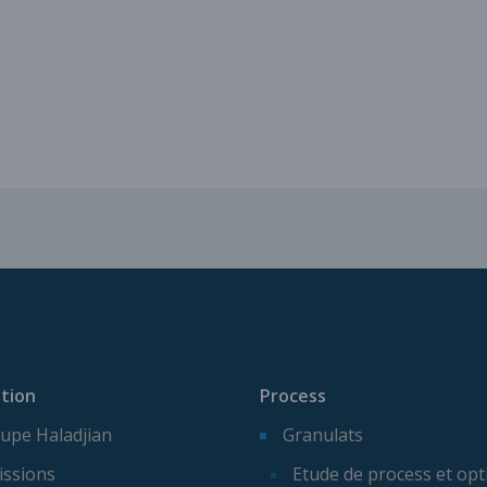
Services pour vos installatio
tion
Process
upe Haladjian
Granulats
issions
Etude de process et opt