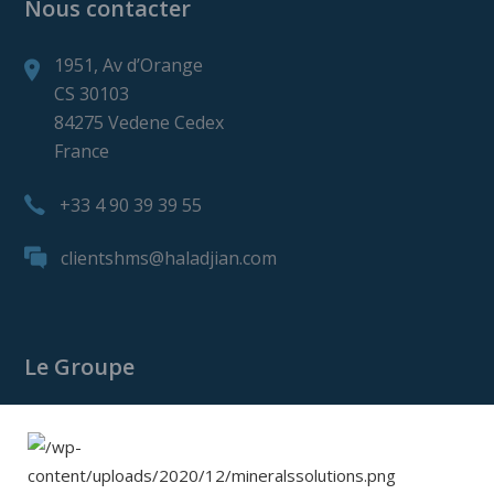
Nous contacter
1951, Av d’Orange
CS 30103
84275 Vedene Cedex
France
+33 4 90 39 39 55
clientshms@haladjian.com
Le Groupe
Le Groupe Haladjian
Haladjian Mining