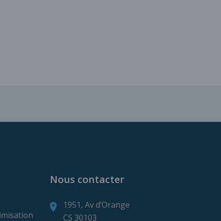
ns de production minière
Nous contacter
1951, Av d’Orange
imisation
CS 30103