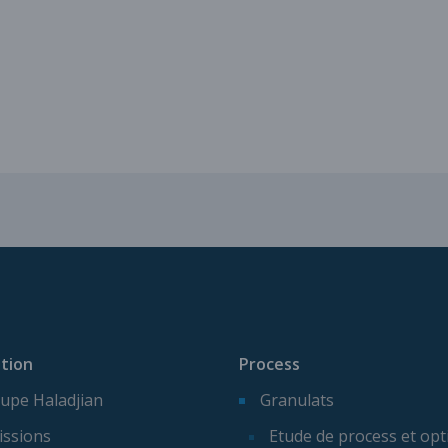
Services pour vos installatio
tion
Process
upe Haladjian
Granulats
issions
Etude de process et opt