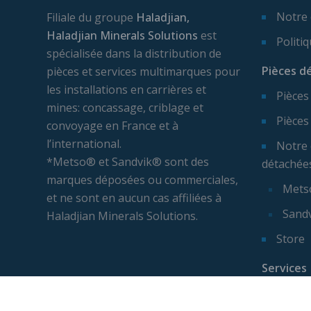
Notre
Filiale du groupe
Haladjian,
Haladjian Minerals Solutions
est
Politi
spécialisée dans la distribution de
Pièces d
pièces et services multimarques pour
les installations en carrières et
Pièces
mines: concassage, criblage et
Pièces
convoyage en France et à
l’international.
Notre 
*Metso® et Sandvik® sont des
détachée
marques déposées ou commerciales,
Mets
et ne sont en aucun cas affiliées à
Sand
Haladjian Minerals Solutions.
Store
Services
Expert