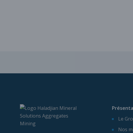
Présenta
Le Gro
Nos m