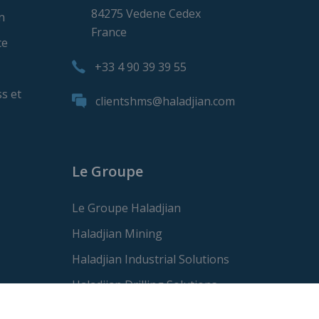
84275 Vedene Cedex
n
France
ce
+33 4 90 39 39 55
s et
clientshms@haladjian.com
Le Groupe
Le Groupe Haladjian
Haladjian Mining
Haladjian Industrial Solutions
Haladjian Drilling Solutions
Haladjian Construction Solutions