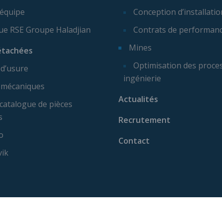
 équipe
Conception d’installatio
que RSE Groupe Haladjian
Contrats de performan
Mines
étachées
Optimisation des proces
 d’usure
ingénierie
 mécaniques
Actualités
catalogue de pièces
s
Recrutement
o
Contact
vik
ise machine