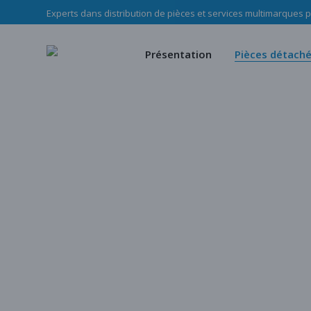
Experts dans distribution de pièces et services multimarques po
Le Groupe Haladjian
Pièces d’u
Nos missions
Pièces mé
Présentation
Pièces détach
Notre équipe
Notre c
Politique RSE Groupe Haladji
Store
Le Groupe Haladjian
Pièces d’usure
Nos missions
Pièces mécani
Notre équipe
Notre cata
Politique RSE Groupe Haladjian
Store
Notre catalogu