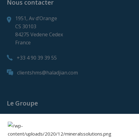
Nous contacter
1951, Av d’Orange
CS 30103
84275 Vedene Cedex
France
+33 4 90 39 39 55
clientshms@haladjian.com
Le Groupe
Le Groupe Haladjian
Haladjian Mining