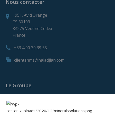
Nous contacter
1951, Av d’Orange
CS 30103
84275 Vedene Cedex
France
+33 4 90 39 39 55
clientshms@haladjian.com
Le Groupe
Le Groupe Haladjian
Haladjian Mining