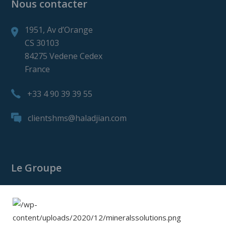
Nous contacter
1951, Av d’Orange
CS 30103
84275 Vedene Cedex
France
+33 4 90 39 39 55
clientshms@haladjian.com
Le Groupe
Le Groupe Haladjian
Haladjian Mining