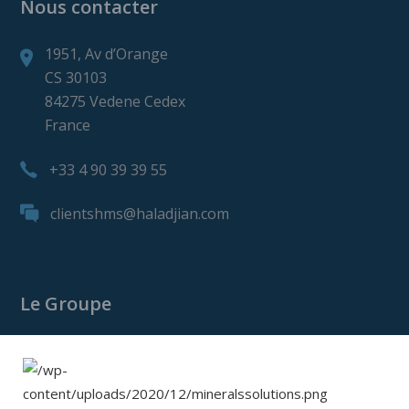
Nous contacter
1951, Av d’Orange
CS 30103
84275 Vedene Cedex
France
+33 4 90 39 39 55
clientshms@haladjian.com
Le Groupe
Le Groupe Haladjian
Haladjian Mining