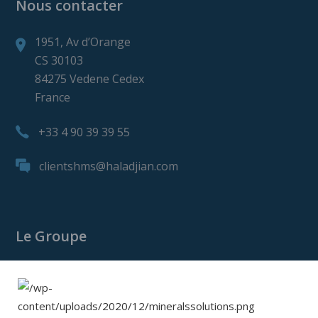
Nous contacter
1951, Av d’Orange
CS 30103
84275 Vedene Cedex
France
+33 4 90 39 39 55
clientshms@haladjian.com
Le Groupe
Le Groupe Haladjian
Haladjian Mining