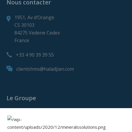
Nous contacter
1951, Av d’Orange
CS 30103
84275 Vedene Cedex
France
+33 4 90 39 39 55
clientshms@haladjian.com
Le Groupe
Le Groupe Haladjian
Haladjian Mining