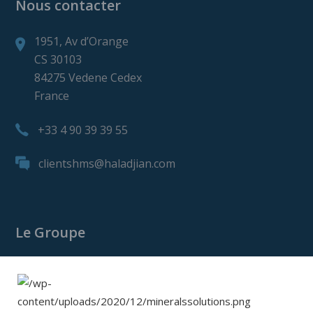
Nous contacter
1951, Av d’Orange
CS 30103
84275 Vedene Cedex
France
+33 4 90 39 39 55
clientshms@haladjian.com
Le Groupe
Le Groupe Haladjian
Haladjian Mining