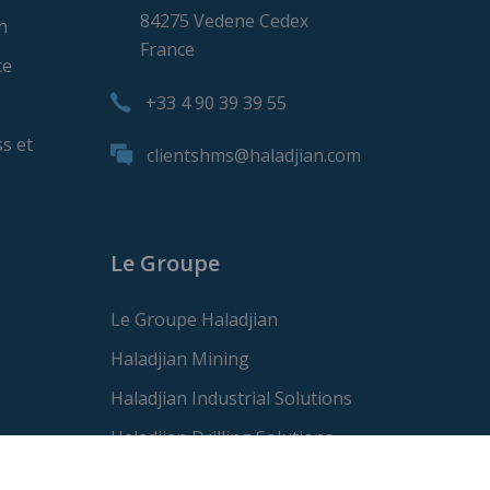
84275 Vedene Cedex
n
France
ce
+33 4 90 39 39 55
s et
clientshms@haladjian.com
Le Groupe
Le Groupe Haladjian
Haladjian Mining
Haladjian Industrial Solutions
Haladjian Drilling Solutions
Haladjian Construction Solutions