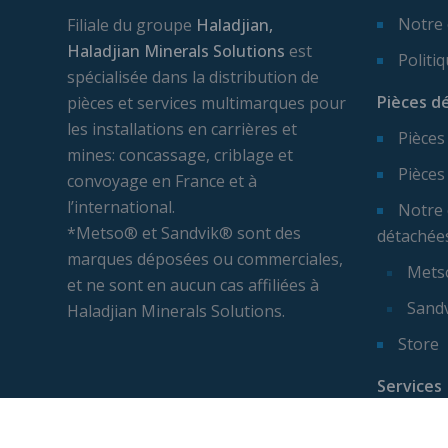
Notre
Filiale du groupe
Haladjian,
Haladjian Minerals Solutions
est
Politi
spécialisée dans la distribution de
Pièces d
pièces et services multimarques pour
les installations en carrières et
Pièces
mines: concassage, criblage et
Pièces
convoyage en France et à
l’international.
Notre 
*Metso® et Sandvik® sont des
détachée
marques déposées ou commerciales,
Mets
et ne sont en aucun cas affiliées à
Sand
Haladjian Minerals Solutions.
Store
Services
Expert