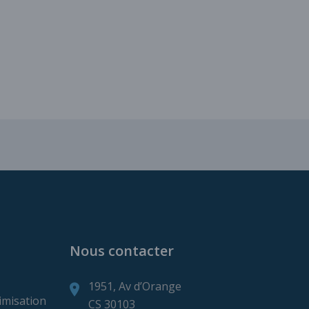
ns de production minière
Nous contacter
1951, Av d’Orange
imisation
CS 30103