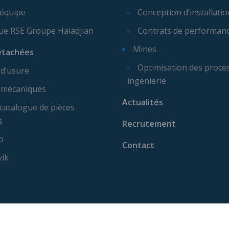
 équipe
Conception d’installatio
que RSE Groupe Haladjian
Contrats de performan
Mines
étachées
Optimisation des proces
 d’usure
ingénierie
 mécaniques
Actualités
catalogue de pièces
s
Recrutement
o
Contact
vik
ise machine