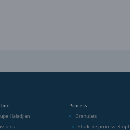
Services pour vos installatio
tion
Process
upe Haladjian
Granulats
issions
Etude de process et opt