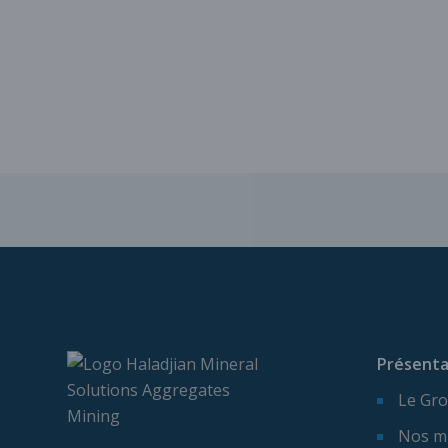
Présenta
Le Gro
Nos m