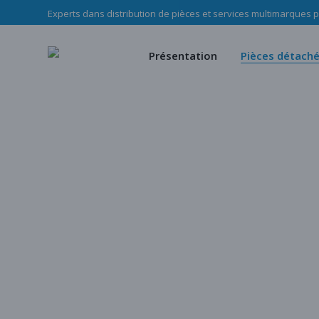
Experts dans distribution de pièces et services multimarques po
Le Groupe Haladjian
Pièces d’u
Nos missions
Pièces mé
Présentation
Pièces détach
Notre équipe
Notre c
Politique RSE Groupe Haladji
Store
Le Groupe Haladjian
Pièces d’usure
Nos missions
Pièces mécani
Notre équipe
Notre cata
Politique RSE Groupe Haladjian
Store
Notre catalogu