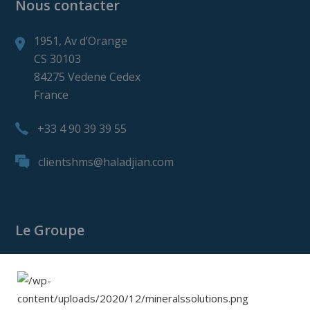
Nous contacter
1951, Av d’Orange
CS 30103
84275 Vedene Cedex
France
+33 4 90 39 39 55
clientshms@haladjian.com
Le Groupe
Le Groupe Haladjian
Haladjian Mining