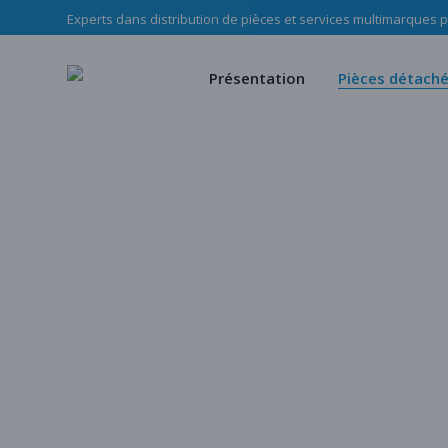
Experts dans distribution de pièces et services multimarques po
Le Groupe Haladjian
Pièces d’u
Nos missions
Pièces mé
Présentation
Pièces détach
Notre équipe
Notre c
Politique RSE Groupe Haladji
Store
Le Groupe Haladjian
Pièces d’usure
Nos missions
Pièces mécani
Notre équipe
Notre cata
Politique RSE Groupe Haladjian
Store
Notre catalogu