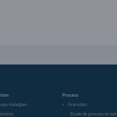
Services pour vos installatio
tion
Process
upe Haladjian
Granulats
issions
Etude de process et opt