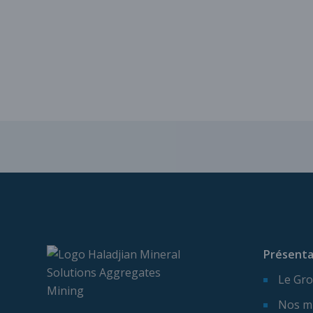
Présenta
Le Gro
Nos m