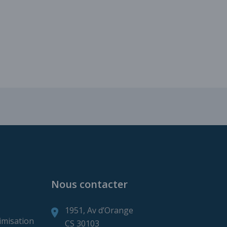
ns de production minière
Nous contacter
1951, Av d’Orange
imisation
CS 30103