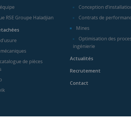
 équipe
Conception d’installatio
que RSE Groupe Haladjian
Contrats de performan
Mines
étachées
Optimisation des proces
 d’usure
ingénierie
 mécaniques
Actualités
catalogue de pièces
s
Recrutement
o
Contact
vik
ise machine