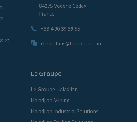
84275 Vedene Cedex
n
France
ce
+33 4 90 39 39 55
s et
clientshms@haladjian.com
Le Groupe
Le Groupe Haladjian
Haladjian Mining
Haladjian Industrial Solutions
Haladjian Drilling Solutions
Haladjian Construction Solutions