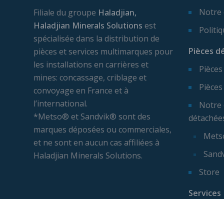
Notre
Filiale du groupe
Haladjian,
Haladjian Minerals Solutions
est
Politi
spécialisée dans la distribution de
Pièces d
pièces et services multimarques pour
les installations en carrières et
Pièces
mines: concassage, criblage et
Pièces
convoyage en France et à
l’international.
Notre 
*Metso® et Sandvik® sont des
détachée
marques déposées ou commerciales,
Mets
et ne sont en aucun cas affiliées à
Sand
Haladjian Minerals Solutions.
Store
Services
Expert