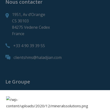
Nous contacter
1951, Av d’Orange
CS 30103
84275 Vedene Cedex
France
+33 4 90 39 39 55
clientshms@haladjian.com
Le Groupe
Le Groupe Haladjian
Haladjian Mining