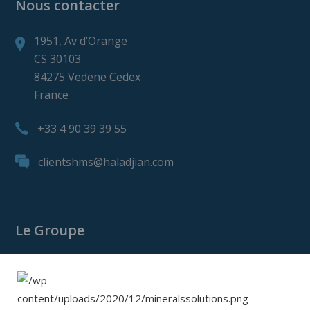
Nous contacter
1951, Av d’Orange
CS 30103
84275 Vedene Cedex
France
+33 4 90 39 39 55
clientshms@haladjian.com
Le Groupe
Le Groupe Haladjian
Haladjian Mining