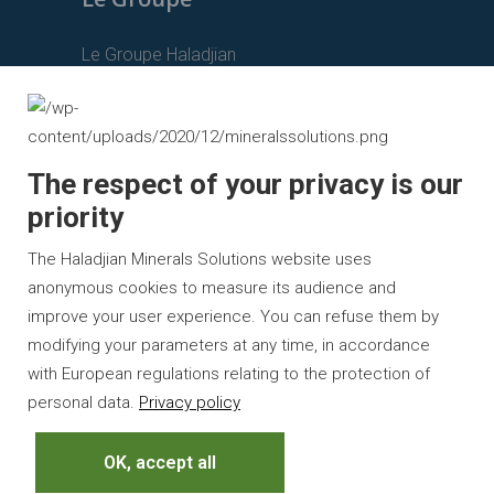
Le Groupe Haladjian
Haladjian Mining
Haladjian Industrial Solutions
Haladjian Drilling Solutions
The respect of your privacy is our
priority
Haladjian Construction Solutions
Haladjian Rental Solutions
The Haladjian Minerals Solutions website uses
anonymous cookies to measure its audience and
Haladjian Waste & Recycling
improve your user experience. You can refuse them by
modifying your parameters at any time, in accordance
with European regulations relating to the protection of
personal data.
Privacy policy
©Tous droits réservés |
Mentions légales
OK, accept all
|
Plan du site