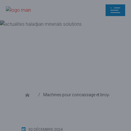
Blog
Machines pour concassage et broyage
Int
30 DÉCEMBRE 2024