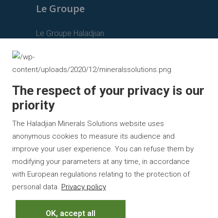
Le Groupe
Le Groupe Haladjian
Haladjian Mining
Haladjian Industrial Solutions
Haladjian Drilling Solutions
The respect of your privacy is our
priority
Haladjian Construction Solutions
Haladjian Rental Solutions
The Haladjian Minerals Solutions website uses
anonymous cookies to measure its audience and
Haladjian Waste & Recycling
improve your user experience. You can refuse them by
modifying your parameters at any time, in accordance
with European regulations relating to the protection of
personal data.
Privacy policy
©Tous droits réservés |
Mentions légales
OK, accept all