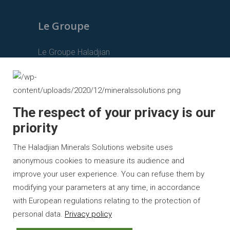
Le Groupe
Le Groupe Haladjian
Haladjian Mining
Haladjian Industrial Solutions
Haladjian Drilling Solutions
The respect of your privacy is our
priority
Haladjian Construction Solutions
Haladjian Rental Solutions
The Haladjian Minerals Solutions website uses
anonymous cookies to measure its audience and
Haladjian Waste & Recycling
improve your user experience. You can refuse them by
modifying your parameters at any time, in accordance
with European regulations relating to the protection of
personal data.
Privacy policy