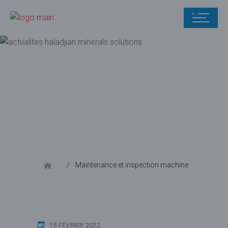
Blog
Maintenance et inspection machine
Les dif
15 FÉVRIER 2022