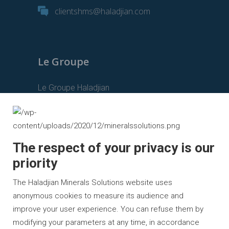
clientshms@haladjian.com
Le Groupe
Le Groupe Haladjian
Haladjian Mining
Haladjian Industrial Solutions
Haladjian Drilling Solutions
The respect of your privacy is our
priority
Haladjian Construction Solutions
Haladjian Rental Solutions
The Haladjian Minerals Solutions website uses
anonymous cookies to measure its audience and
Haladjian Waste & Recycling
improve your user experience. You can refuse them by
modifying your parameters at any time, in accordance