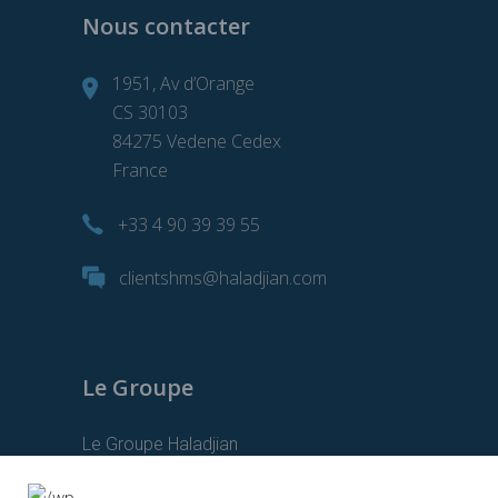
Nous contacter
1951, Av d’Orange
CS 30103
84275 Vedene Cedex
France
+33 4 90 39 39 55
clientshms@haladjian.com
Le Groupe
Le Groupe Haladjian
Haladjian Mining