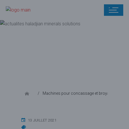
Blog
Machines pour concassage et broyage
L’u
13 JUILLET 2021